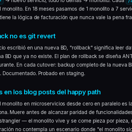
*
→ nuevo servicio, todo lo demás → monolito. Cada
/
 monolito. En 18 meses pasamos de 1 monolito a 7 servic
iene la lógica de facturación que nunca vale la pena fr
ack no es git revert
cio escribió en una nueva BD, "rollback" significa leer da
a BD que ya no existe. El plan de rollback se diseña AN
urante. En cada cutover: backup completo de la nueva 
3. Documentado. Probado en staging.
 en los blog posts del happy path
el monolito en microservicios desde cero en paralelo es 
na. Muere antes de alcanzar paridad de funcionalidades
strangler — el monolito vive y se come pieza por pieza, 
gración no contempla un escenario donde "el monolito si