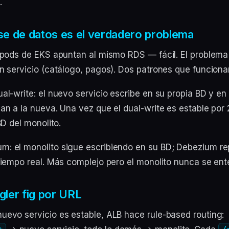
.
ase de datos es el verdadero problema
s pods de EKS apuntan al mismo RDS — fácil. El problem
un servicio (catálogo, pagos). Dos patrones que funciona
al-write: el nuevo servicio escribe en su propia BD y en 
van a la nueva. Una vez que el dual-write es estable por
BD del monolito.
: el monolito sigue escribiendo en su BD; Debezium rep
 tiempo real. Más complejo pero el monolito nunca se ent
gler fig por URL
uevo servicio es estable, ALB hace rule-based routing: