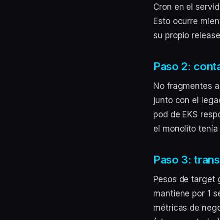
Cron en el serv
Esto ocurre mien
su propio release
Paso 2: conta
No fragmentes aú
junto con el leg
pod de EKS respo
el monolito tenía
Paso 3: trans
Pesos de target
mantiene por 1 s
métricas de nego