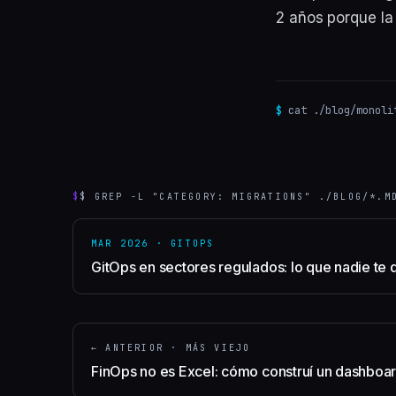
2 años porque la 
$
cat ./blog/
monoli
$
$ GREP -L "CATEGORY: MIGRATIONS" ./BLOG/*.M
MAR 2026
·
GITOPS
GitOps en sectores regulados: lo que nadie te 
← ANTERIOR · MÁS VIEJO
FinOps no es Excel: cómo construí un dashboa