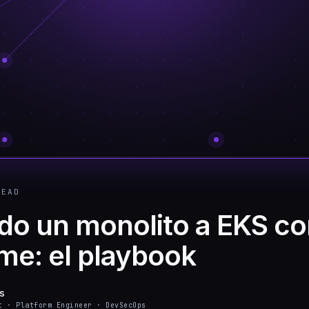
EAD
do un monolito a EKS co
me: el playbook
s
t · Platform Engineer · DevSecOps