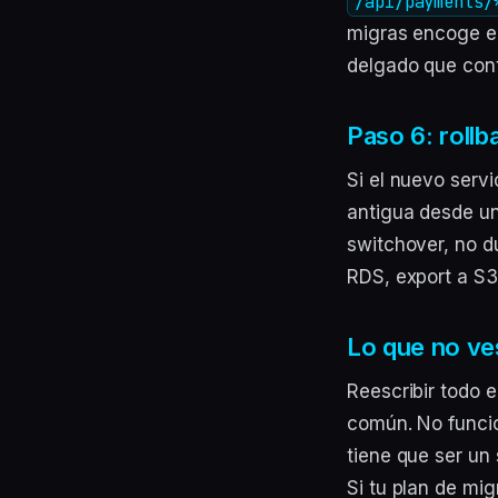
/api/payments/
migras encoge el
delgado que cont
Paso 6: rollb
Si el nuevo servi
antigua desde un
switchover, no d
RDS, export a S
Lo que no ves
Reescribir todo 
común. No funcio
tiene que ser un 
Si tu plan de mi