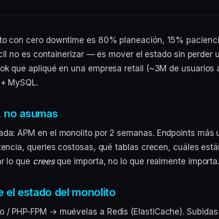
ito con cero downtime es 80% planeación, 15% pacienci
fícil no es containerizar — es mover el estado sin perder 
ook que apliqué en una empresa retail (~3M de usuarios 
l + MySQL.
, no asumas
ada: APM en el monolito por 2 semanas. Endpoints más 
tencia, queries costosas, qué tablas crecen, cuáles está
ar lo que
crees
que importa, no lo que realmente importa
e el estado del monolito
o / PHP-FPM → muévelas a Redis (ElastiCache). Subidas