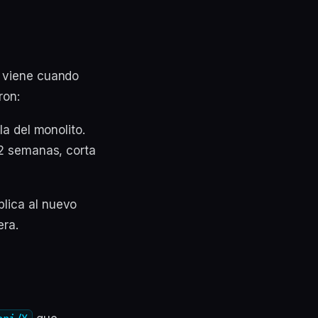
a viene cuando
ron:
la del monolito.
 2 semanas, corta
lica al nuevo
era.