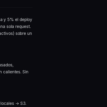
a y 5% el deploy
una sola request.
activos) sobre un
usados,
n calientes. Sin
.
 locales → S3.