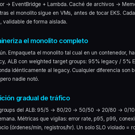
idor → EventBridge + Lambda. Caché de archivos → Mem
tras el monolito sigue en VMs, antes de tocar EKS. Cada
, validable de forma aislada.
ineriza el monolito completo
n. Empaqueta el monolito tal cual en un contenedor, h
acy, ALB con weighted target groups: 95% legacy / 5% E
nda idénticamente al legacy. Cualquier diferencia son 
 pero nadie notó.
ición gradual de tráfico
 groups del ALB: 95/5 → 80/20 → 50/50 → 20/80 → 0/10
emana. Métricas que vigilas: error rate, p95, p99, conex
cio (órdenes/min, registros/hr). Un solo SLO violado = r