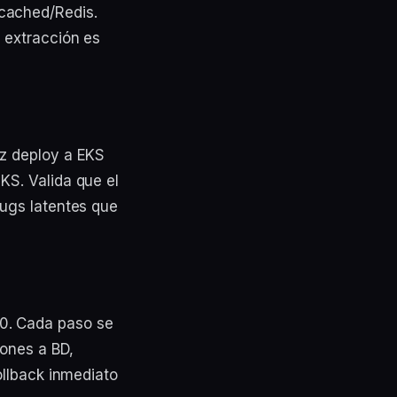
cached/Redis.
 extracción es
az deploy a EKS
KS. Valida que el
bugs latentes que
0. Cada paso se
iones a BD,
ollback inmediato