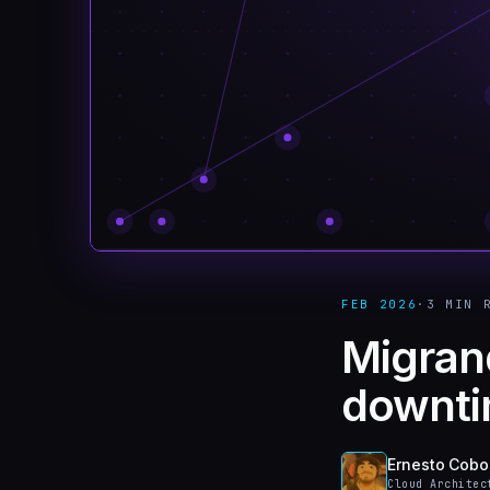
FEB 2026
·
3 MIN
R
Migran
downti
Ernesto Cobo
Cloud Architec