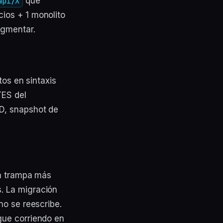
api/X
que
ios + 1 monolito
agmentar.
tos en sintaxis
TES del
BD, snapshot de
la trampa más
. La migración
no se reescribe.
gue corriendo en