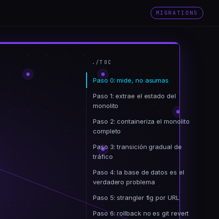
MIGRATIONS
./TOC
Paso 0: mide, no asumas
Paso 1: extrae el estado del
monolito
Paso 2: containeriza el monolito
completo
Paso 3: transición gradual de
tráfico
Paso 4: la base de datos es el
verdadero problema
Paso 5: strangler fig por URL
Paso 6: rollback no es git revert