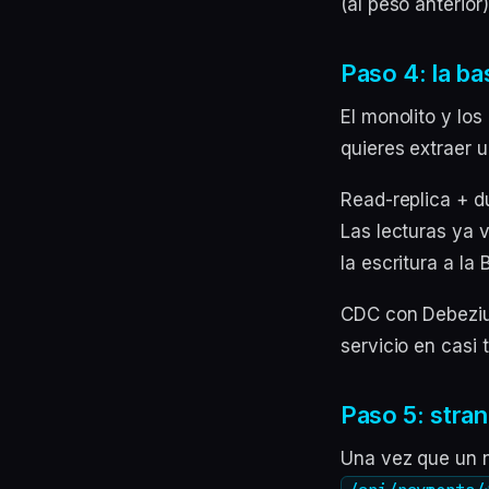
(al peso anterior)
Paso 4: la b
El monolito y lo
quieres extraer 
Read-replica + du
Las lecturas ya 
la escritura a la 
CDC con Debezium
servicio en casi
Paso 5: stran
Una vez que un n