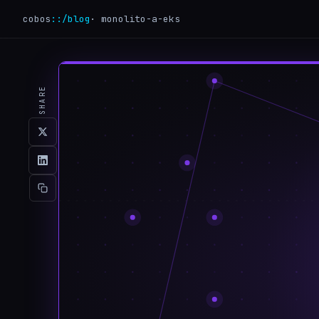
cobos
::
/blog
·
monolito-a-eks
SHARE