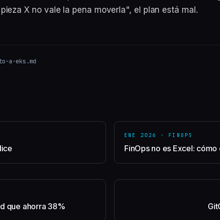
pieza X no vale la pena moverla", el plan está mal.
to-a-eks
.md
D
ENE 2026
·
FINOPS
dice
FinOps no es Excel: cómo
rd que ahorra 38%
Git